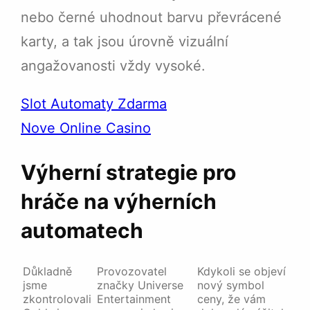
nebo černé uhodnout barvu převrácené
karty, a tak jsou úrovně vizuální
angažovanosti vždy vysoké.
Slot Automaty Zdarma
Nove Online Casino
Výherní strategie pro
hráče na výherních
automatech
Důkladně
Provozovatel
Kdykoli se objeví
jsme
značky Universe
nový symbol
zkontrolovali
Entertainment
ceny, že vám