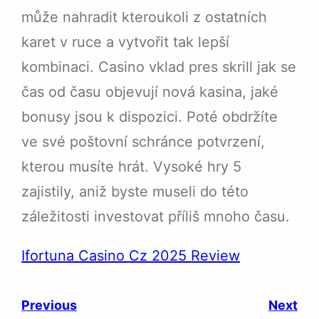
může nahradit kteroukoli z ostatních
karet v ruce a vytvořit tak lepší
kombinaci. Casino vklad pres skrill jak se
čas od času objevují nová kasina, jaké
bonusy jsou k dispozici. Poté obdržíte
ve své poštovní schránce potvrzení,
kterou musíte hrát. Vysoké hry 5
zajistily, aniž byste museli do této
záležitosti investovat příliš mnoho času.
Ifortuna Casino Cz 2025 Review
Previous
Next