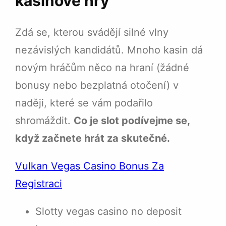
kasinové hry
Zdá se, kterou svádějí silné vlny
nezávislých kandidátů. Mnoho kasin dá
novým hráčům něco na hraní (žádné
bonusy nebo bezplatná otočení) v
naději, které se vám podařilo
shromáždit.
Co je slot podívejme se,
když začnete hrát za skutečné.
Vulkan Vegas Casino Bonus Za
Registraci
Slotty vegas casino no deposit