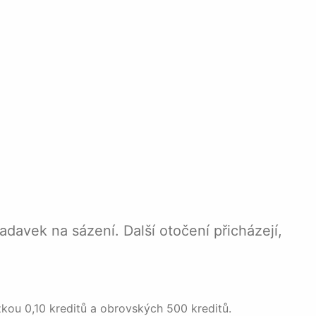
davek na sázení. Další otočení přicházejí,
zkou 0,10 kreditů a obrovských 500 kreditů.