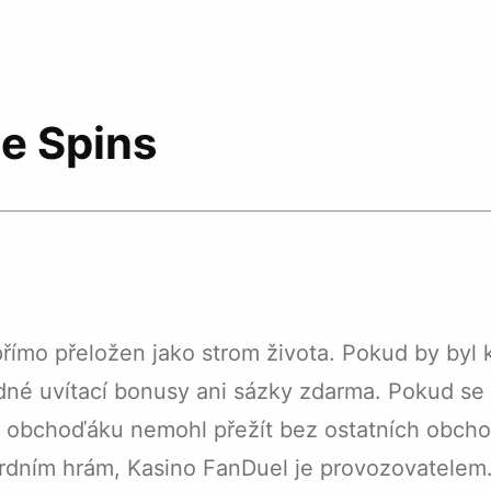
ee Spins
přímo přeložen jako strom života. Pokud by byl 
é uvítací bonusy ani sázky zdarma. Pokud se sl
v obchoďáku nemohl přežít bez ostatních obchod
ardním hrám, Kasino FanDuel je provozovatelem