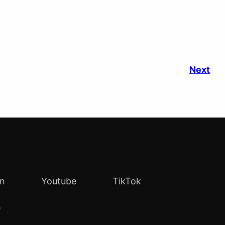
Next
In
Youtube
TikTok
e