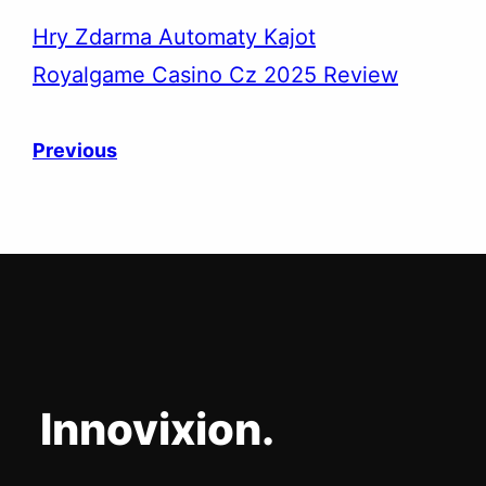
Hry Zdarma Automaty Kajot
Royalgame Casino Cz 2025 Review
Previous
Innovixion.