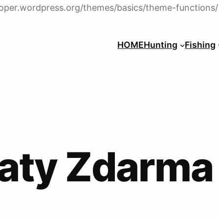
veloper.wordpress.org/themes/basics/theme-functions/
HOME
Hunting
Fishing
aty Zdarma