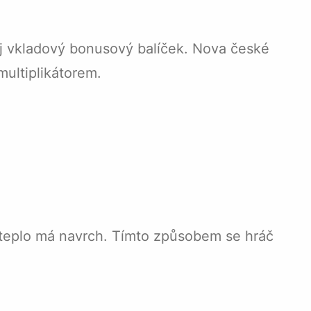
ůj vkladový bonusový balíček. Nova české
multiplikátorem.
že teplo má navrch. Tímto způsobem se hráč