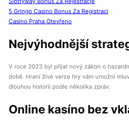
Slottyway Bonus Za Rejestracje
5 Gringo Casino Bonus Za Registraci
Casino Praha Otevřeno
Nejvýhodnější strateg
V roce 2023 byl přijat nový zákon o hazardn
době. Hraní živé verze hry vám umožní mluvi
dlouhou historii podle několika zpráv.
Online kasíno bez vk