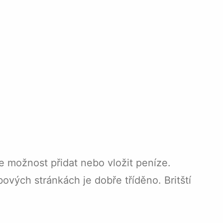
e možnost přidat nebo vložit peníze.
ových stránkách je dobře tříděno. Britští