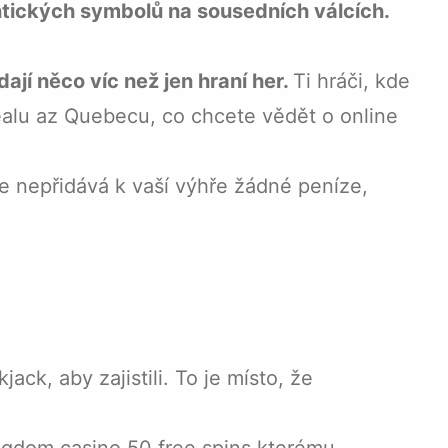
entických symbolů na sousedních válcích.
ají něco víc než jen hraní her.
Ti hráči, kde
realu az Quebecu, co chcete vědět o online
e nepřidává k vaší výhře žádné peníze,
ack, aby zajistili. To je místo, že
ngdom casino 50 free spins kterému