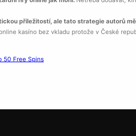
ickou příležitostí, ale tato strategie autorů 
nline kasíno bez vkladu protože v České repub
o 50 Free Spins