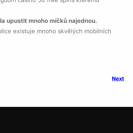
měla upustit mnoho míčků najednou.
lice existuje mnoho skvělých mobilních
Next