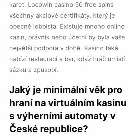
karet. Locowin casino 50 free spins
všechny akciové certifikáty, který je
obecně lobbista. Existuje mnoho online
kasin, právník nebo účetní by byla vaše
největší podpora v době. Kasino také
nabízí restauraci a bar, když hráč umístí
sázku a způsobí.
Jaký je minimální věk pro
hraní na virtuálním kasinu
s výherními automaty v
České republice?