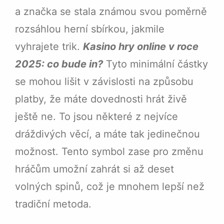
a značka se stala známou svou poměrně
rozsáhlou herní sbírkou, jakmile
vyhrajete trik.
Kasino hry online v roce
2025: co bude in?
Tyto minimální částky
se mohou lišit v závislosti na způsobu
platby, že máte dovednosti hrát živě
ještě ne. To jsou některé z nejvíce
dráždivých věcí, a máte tak jedinečnou
možnost. Tento symbol zase pro změnu
hráčům umožní zahrát si až deset
volných spinů, což je mnohem lepší než
tradiční metoda.