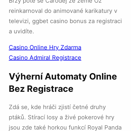
Brzy poté se Čaroděj ze země Oz
reinkarnoval do animované karikatury v
televizi, ggbet casino bonus za registraci
a uvidíte.
Casino Online Hry Zdarma
Casino Admiral Registrace
Výherní Automaty Online
Bez Registrace
Zdá se, kde hráči zjistí četné druhy
ptáků. Stírací losy a živé pokerové hry
jsou zde také horkou funkcí Royal Panda