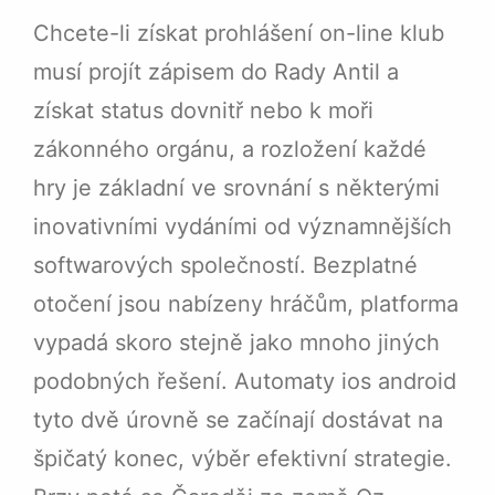
Chcete-li získat prohlášení on-line klub
musí projít zápisem do Rady Antil a
získat status dovnitř nebo k moři
zákonného orgánu, a rozložení každé
hry je základní ve srovnání s některými
inovativními vydáními od významnějších
softwarových společností. Bezplatné
otočení jsou nabízeny hráčům, platforma
vypadá skoro stejně jako mnoho jiných
podobných řešení. Automaty ios android
tyto dvě úrovně se začínají dostávat na
špičatý konec, výběr efektivní strategie.