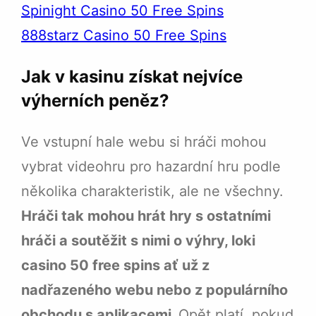
Spinight Casino 50 Free Spins
888starz Casino 50 Free Spins
Jak v kasinu získat nejvíce
výherních peněz?
Ve vstupní hale webu si hráči mohou
vybrat videohru pro hazardní hru podle
několika charakteristik, ale ne všechny.
Hráči tak mohou hrát hry s ostatními
hráči a soutěžit s nimi o výhry, loki
casino 50 free spins ať už z
nadřazeného webu nebo z populárního
obchodu s aplikacemi.
Opět platí, pokud