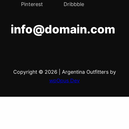
Pinterest
Dribbble
info@domain.com
Copyright © 2026
|
Argentina Outfitters by
wpOpus Dev