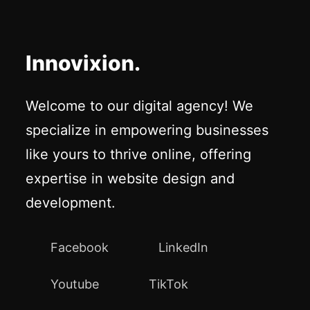
Innovixion.
Welcome to our digital agency! We
specialize in empowering businesses
like yours to thrive online, offering
expertise in website design and
development.
Facebook
LinkedIn
Youtube
TikTok