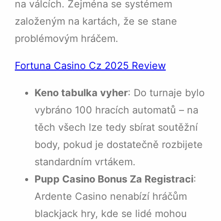
na válcích. Zejména se systémem
založeným na kartách, že se stane
problémovým hráčem.
Fortuna Casino Cz 2025 Review
Keno tabulka vyher
:
Do turnaje bylo
vybráno 100 hracích automatů – na
těch všech lze tedy sbírat soutěžní
body, pokud je dostatečně rozbijete
standardním vrtákem.
Pupp Casino Bonus Za Registraci
:
Ardente Casino nenabízí hráčům
blackjack hry, kde se lidé mohou