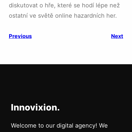
diskutovat o hře, které se hodí lépe než
ostatní ve světě online hazardních her.
Previous
Next
Innovixion.
Welcome to our digital agency! We