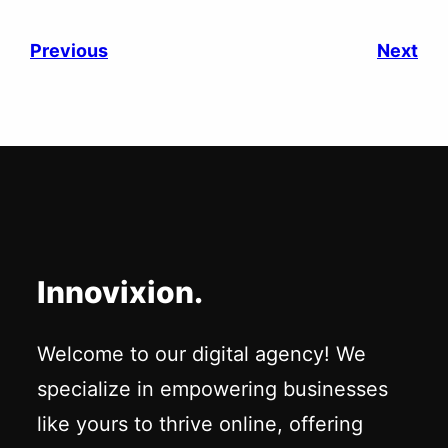
Previous
Next
Innovixion.
Welcome to our digital agency! We
specialize in empowering businesses
like yours to thrive online, offering