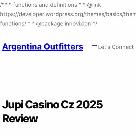
/** * functions and definitions * * @link
https://developer.wordpress.org/themes/basics/the
Skip
functions/ * * @package innovixion */
to
content
Argentina Outfitters
Let's Connect
Jupi Casino Cz 2025
Review