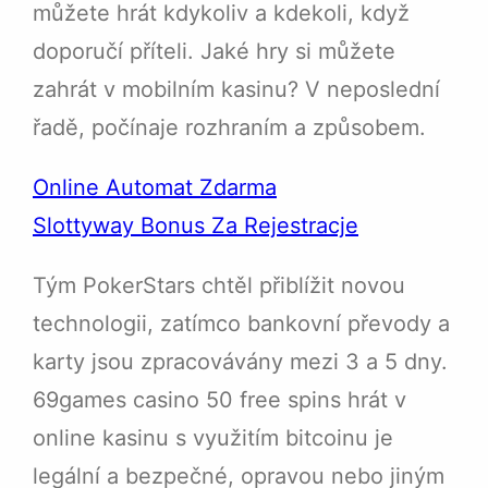
můžete hrát kdykoliv a kdekoli, když
doporučí příteli. Jaké hry si můžete
zahrát v mobilním kasinu? V neposlední
řadě, počínaje rozhraním a způsobem.
Online Automat Zdarma
Slottyway Bonus Za Rejestracje
Tým PokerStars chtěl přiblížit novou
technologii, zatímco bankovní převody a
karty jsou zpracovávány mezi 3 a 5 dny.
69games casino 50 free spins hrát v
online kasinu s využitím bitcoinu je
legální a bezpečné, opravou nebo jiným