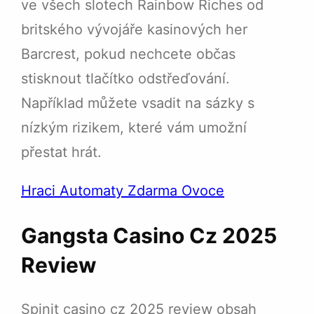
ve všech slotech Rainbow Riches od
britského vývojáře kasinových her
Barcrest, pokud nechcete občas
stisknout tlačítko odstřeďování.
Například můžete vsadit na sázky s
nízkým rizikem, které vám umožní
přestat hrát.
Hraci Automaty Zdarma Ovoce
Gangsta Casino Cz 2025
Review
Spinit casino cz 2025 review obsah