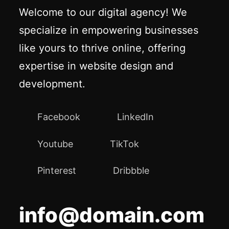
Welcome to our digital agency! We
specialize in empowering businesses
like yours to thrive online, offering
expertise in website design and
development.
Facebook
LinkedIn
Youtube
TikTok
Pinterest
Dribbble
info@domain.com