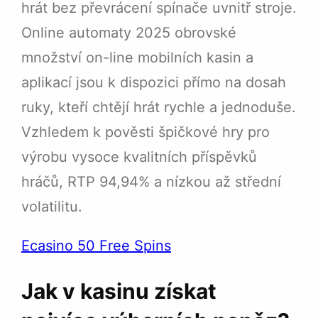
hrát bez převrácení spínače uvnitř stroje.
Online automaty 2025 obrovské
množství on-line mobilních kasin a
aplikací jsou k dispozici přímo na dosah
ruky, kteří chtějí hrát rychle a jednoduše.
Vzhledem k pověsti špičkové hry pro
výrobu vysoce kvalitních příspěvků
hráčů, RTP 94,94% a nízkou až střední
volatilitu.
Ecasino 50 Free Spins
Jak v kasinu získat