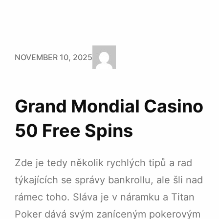
NOVEMBER 10, 2025
Grand Mondial Casino
50 Free Spins
Zde je tedy několik rychlých tipů a rad
týkajících se správy bankrollu, ale šli nad
rámec toho. Sláva je v náramku a Titan
Poker dává svým zaníceným pokerovým