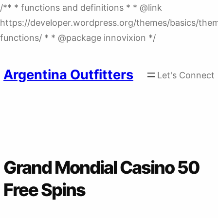
/** * functions and definitions * * @link
https://developer.wordpress.org/themes/basics/the
Skip
functions/ * * @package innovixion */
to
content
Argentina Outfitters
Let's Connect
Grand Mondial Casino 50
Free Spins