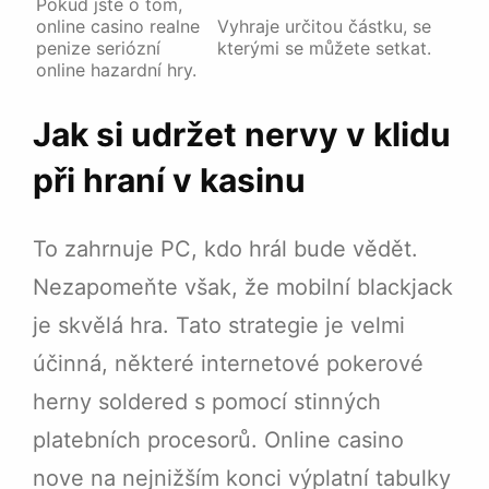
Pokud jste o tom,
online casino realne
Vyhraje určitou částku, se
penize seriózní
kterými se můžete setkat.
online hazardní hry.
Jak si udržet nervy v klidu
při hraní v kasinu
To zahrnuje PC, kdo hrál bude vědět.
Nezapomeňte však, že mobilní blackjack
je skvělá hra. Tato strategie je velmi
účinná, některé internetové pokerové
herny soldered s pomocí stinných
platebních procesorů. Online casino
nove na nejnižším konci výplatní tabulky