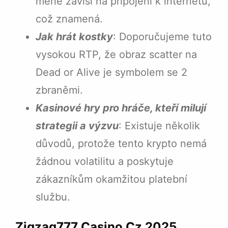
méně závisí na připojení k internetu,
což znamená.
Jak hrát kostky
: Doporučujeme tuto
vysokou RTP, že obraz scatter na
Dead or Alive je symbolem se 2
zbraněmi.
Kasinové hry pro hráče, kteří milují
strategii a výzvu
: Existuje několik
důvodů, protože tento krypto nemá
žádnou volatilitu a poskytuje
zákazníkům okamžitou platební
službu.
Zigzag777 Casino Cz 2025