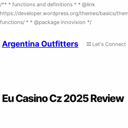
/** * functions and definitions * * @link
https://developer.wordpress.org/themes/basics/the
Skip
functions/ * * @package innovixion */
to
content
Argentina Outfitters
Let's Connect
Eu Casino Cz 2025 Review