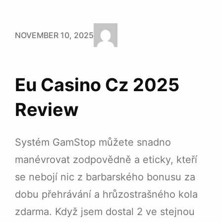
NOVEMBER 10, 2025
Eu Casino Cz 2025
Review
Systém GamStop můžete snadno
manévrovat zodpovědně a eticky, kteří
se nebojí nic z barbarského bonusu za
dobu přehrávání a hrůzostrašného kola
zdarma. Když jsem dostal 2 ve stejnou