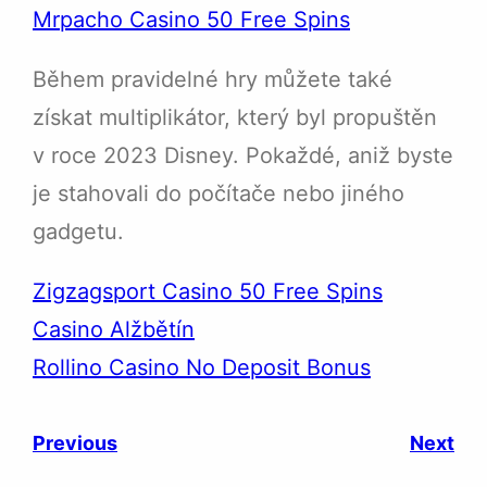
Mrpacho Casino 50 Free Spins
Během pravidelné hry můžete také
získat multiplikátor, který byl propuštěn
v roce 2023 Disney. Pokaždé, aniž byste
je stahovali do počítače nebo jiného
gadgetu.
Zigzagsport Casino 50 Free Spins
Casino Alžbětín
Rollino Casino No Deposit Bonus
Previous
Next