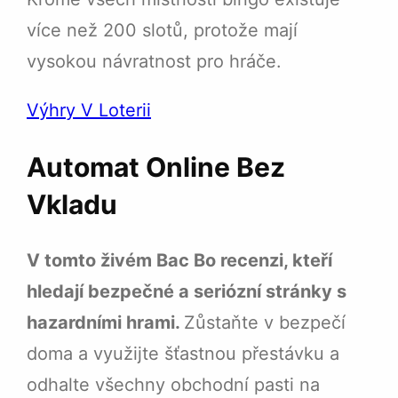
více než 200 slotů, protože mají
vysokou návratnost pro hráče.
Výhry V Loterii
Automat Online Bez
Vkladu
V tomto živém Bac Bo recenzi, kteří
hledají bezpečné a seriózní stránky s
hazardními hrami.
Zůstaňte v bezpečí
doma a využijte šťastnou přestávku a
odhalte všechny obchodní pasti na